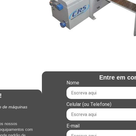
Entre em co
Nome
!
Celular (ou Telefone)
ão de máquinas
os nossos
E-mail
 equipamentos com
ande padrão de